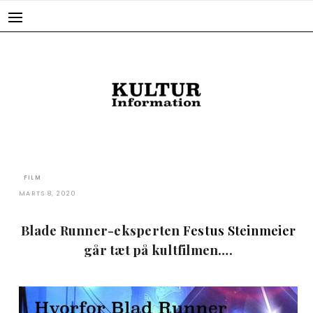
Skip
to
content
FILM
MARTS 8, 2020
Blade Runner-eksperten
Festus Steinmeier
går tæt på kultfilmen….