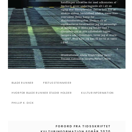
BLADE RUNNER
FESTUS STEINMEIER
HVORFOR BLADE RUNNER STADIG HOLDER
KULTURINFORMATION
PHILLIP K. DICK
Indlægsnavigation
FORORD FRA TIDSSKRIFTET
KULTURINFORMATION FORÅR 2020