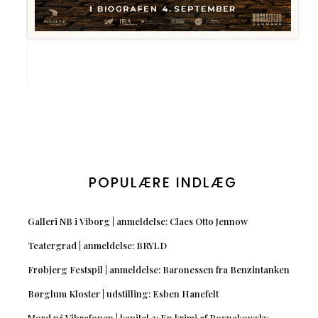
POPULÆRE INDLÆG
Galleri NB i Viborg | anmeldelse: Claes Otto Jennow
Teatergrad | anmeldelse: BRYLD
Frøbjerg Festspil | anmeldelse: Baronessen fra Benzintanken
Børglum Kloster | udstilling: Esben Hanefelt
Mord på Vibrafonen | kapitel 2: En krimi af Roxnakowsky