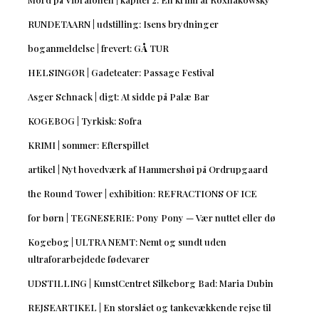
RUNDETAARN | udstilling: Isens brydninger
boganmeldelse | frevert: GÅ TUR
HELSINGØR | Gadeteater: Passage Festival
Asger Schnack | digt: At sidde på Palæ Bar
KOGEBOG | Tyrkisk: Sofra
KRIMI | sommer: Efterspillet
artikel | Nyt hovedværk af Hammershøi på Ordrupgaard
the Round Tower | exhibition: REFRACTIONS OF ICE
for børn | TEGNESERIE: Pony Pony — Vær nuttet eller dø
Kogebog | ULTRA NEMT: Nemt og sundt uden
ultraforarbejdede fødevarer
UDSTILLING | KunstCentret Silkeborg Bad: Maria Dubin
REJSEARTIKEL | En storslået og tankevækkende rejse til