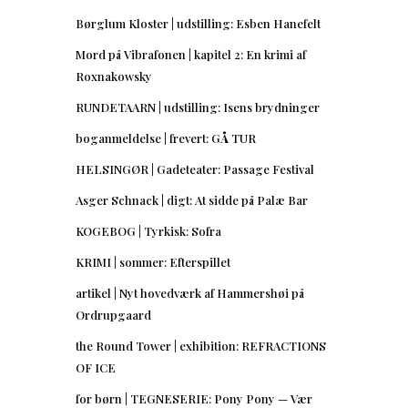
Børglum Kloster | udstilling: Esben Hanefelt
Mord på Vibrafonen | kapitel 2: En krimi af
Roxnakowsky
RUNDETAARN | udstilling: Isens brydninger
boganmeldelse | frevert: GÅ TUR
HELSINGØR | Gadeteater: Passage Festival
Asger Schnack | digt: At sidde på Palæ Bar
KOGEBOG | Tyrkisk: Sofra
KRIMI | sommer: Efterspillet
artikel | Nyt hovedværk af Hammershøi på
Ordrupgaard
the Round Tower | exhibition: REFRACTIONS
OF ICE
for børn | TEGNESERIE: Pony Pony — Vær