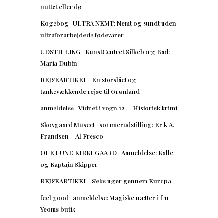
nuttet eller dø
Kogebog | ULTRA NEMT: Nemt og sundt uden
ultraforarbejdede fødevarer
UDSTILLING | KunstCentret Silkeborg Bad:
Maria Dubin
REJSEARTIKEL | En storslået og
tankevækkende rejse til Grønland
anmeldelse | Vidnet i vogn 12 — Historisk krimi
Skovgaard Museet | sommerudstilling: Erik A.
Frandsen – Al Fresco
OLE LUND KIRKEGAARD | Anmeldelse: Kalle
og Kaptajn Skipper
REJSEARTIKEL | Seks uger gennem Europa
feel good | anmeldelse: Magiske nætter i fru
Yeoms butik