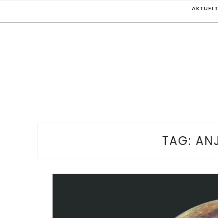
Skip
AKTUEL
to
content
TAG:
AN