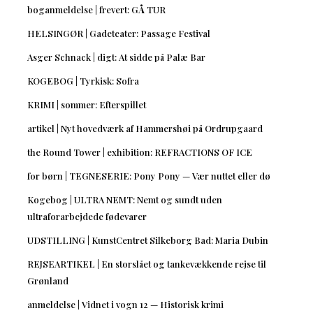
boganmeldelse | frevert: GÅ TUR
HELSINGØR | Gadeteater: Passage Festival
Asger Schnack | digt: At sidde på Palæ Bar
KOGEBOG | Tyrkisk: Sofra
KRIMI | sommer: Efterspillet
artikel | Nyt hovedværk af Hammershøi på Ordrupgaard
the Round Tower | exhibition: REFRACTIONS OF ICE
for børn | TEGNESERIE: Pony Pony — Vær nuttet eller dø
Kogebog | ULTRA NEMT: Nemt og sundt uden
ultraforarbejdede fødevarer
UDSTILLING | KunstCentret Silkeborg Bad: Maria Dubin
REJSEARTIKEL | En storslået og tankevækkende rejse til
Grønland
anmeldelse | Vidnet i vogn 12 — Historisk krimi