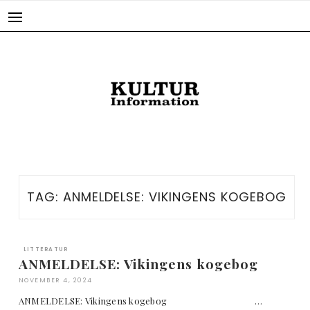
Skip
to
content
TAG:
ANMELDELSE: VIKINGENS KOGEBOG
LITTERATUR
ANMELDELSE: Vikingens kogebog
NOVEMBER 4, 2024
ANMELDELSE: Vikingens kogebog …