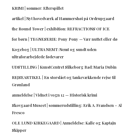
KRIMI | sommer: Efterspillet
artikel | Nyt hovedværk af Hammershøi på Ordrupgaard
the Round Tower | exhibition: REFRACTIONS OF ICE
for børn | TEGNESERIE: Pony Pony — Vær nuttet eller dø
Kogebog | ULTRA NEMT: Nemt og sundt uden
ultraforarbejdede fødevarer
UDSTILLING | KunstCentret Silkeborg Bad: Maria Dubin
REJSEARTIKEL | En storslået og tankevækkende rejse til
Grønland
anmeldelse | Vidnet i vogn 12 — Historisk krimi
Skovgaard Museet | sommerudstilling: Erik A. Frandsen – Al
Fresco
OLE LUND KIRKEGAARD | Anmeldelse: Kalle og Kaptajn
Skipper