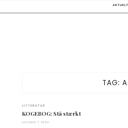
Skip
AKTUEL
to
content
TAG:
A
LITTERATUR
KOGEBOG: Stå stærkt
OKTOBER 7, 2024