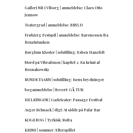
Galleri NB i Viborg | anmeldelse: Claes Otto
Jennow
Teatergrad | anmeldelse: BRYLD
Frøbjerg Festspil | anmeldelse: Baronessen fra
Benzintanken
Børglum Kloster | udstilling: Esben Hanefelt
Mord på Vibrafonen | kapitel 2: En krimi af
Roxnakowsky
RUNDETAARN | udstilling: Isens brydninger
boganmeldelse | frevert: GÅ TUR
HELSINGØR | Gadeteater: Passage Festival
Asger Schnack | digt: At sidde på Palæ Bar
KOGEBOG | Tyrkisk: Sofra
KRIMI | sommer: Efterspillet