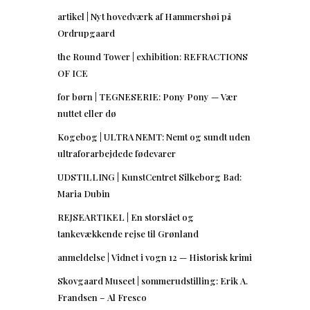
artikel | Nyt hovedværk af Hammershøi på
Ordrupgaard
the Round Tower | exhibition: REFRACTIONS
OF ICE
for børn | TEGNESERIE: Pony Pony — Vær
nuttet eller dø
Kogebog | ULTRA NEMT: Nemt og sundt uden
ultraforarbejdede fødevarer
UDSTILLING | KunstCentret Silkeborg Bad:
Maria Dubin
REJSEARTIKEL | En storslået og
tankevækkende rejse til Grønland
anmeldelse | Vidnet i vogn 12 — Historisk krimi
Skovgaard Museet | sommerudstilling: Erik A.
Frandsen – Al Fresco