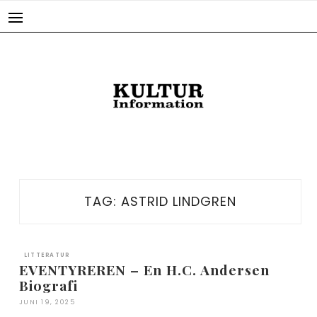
Skip
to
content
TAG:
ASTRID LINDGREN
LITTERATUR
EVENTYREREN – En H.C. Andersen
Biografi
JUNI 19, 2025