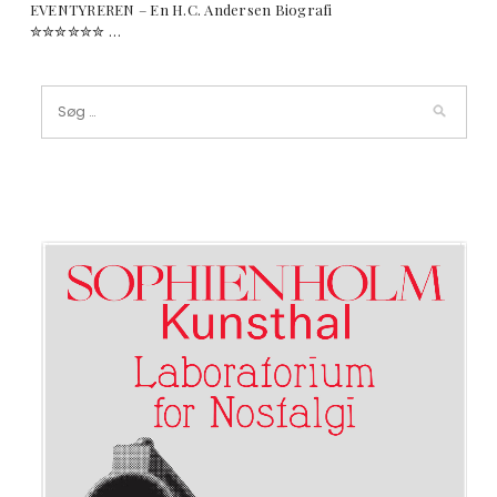
EVENTYREREN – En H.C. Andersen Biografi
✮✮✮✮✮✮ …