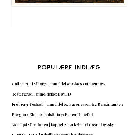
POPULÆRE INDLÆG
Galleri NB i Viborg | anmeldelse: Claes Otto Jennow
Teatergrad | anmeldelse: BRYLD
Frøbjerg Festspil | anmeldelse: Baronessen fra Benzintanken
Børglum Kloster | udstilling: Esben Hanefelt
Mord på Vibrafonen | kapitel 2: En krimi af Roxnakowsky
RUNDETAARN | udstilling: Isens brydninger