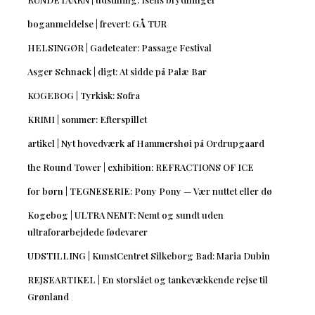
boganmeldelse | frevert: GÅ TUR
HELSINGØR | Gadeteater: Passage Festival
Asger Schnack | digt: At sidde på Palæ Bar
KOGEBOG | Tyrkisk: Sofra
KRIMI | sommer: Efterspillet
artikel | Nyt hovedværk af Hammershøi på Ordrupgaard
the Round Tower | exhibition: REFRACTIONS OF ICE
for børn | TEGNESERIE: Pony Pony — Vær nuttet eller dø
Kogebog | ULTRA NEMT: Nemt og sundt uden
ultraforarbejdede fødevarer
UDSTILLING | KunstCentret Silkeborg Bad: Maria Dubin
REJSEARTIKEL | En storslået og tankevækkende rejse til
Grønland