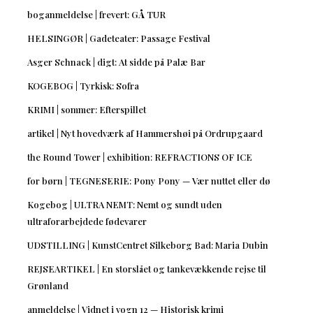
boganmeldelse | frevert: GÅ TUR
HELSINGØR | Gadeteater: Passage Festival
Asger Schnack | digt: At sidde på Palæ Bar
KOGEBOG | Tyrkisk: Sofra
KRIMI | sommer: Efterspillet
artikel | Nyt hovedværk af Hammershøi på Ordrupgaard
the Round Tower | exhibition: REFRACTIONS OF ICE
for børn | TEGNESERIE: Pony Pony — Vær nuttet eller dø
Kogebog | ULTRA NEMT: Nemt og sundt uden
ultraforarbejdede fødevarer
UDSTILLING | KunstCentret Silkeborg Bad: Maria Dubin
REJSEARTIKEL | En storslået og tankevækkende rejse til
Grønland
anmeldelse | Vidnet i vogn 12 — Historisk krimi