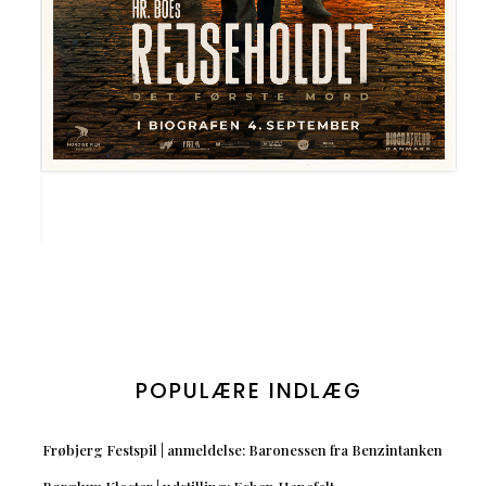
POPULÆRE INDLÆG
Frøbjerg Festspil | anmeldelse: Baronessen fra Benzintanken