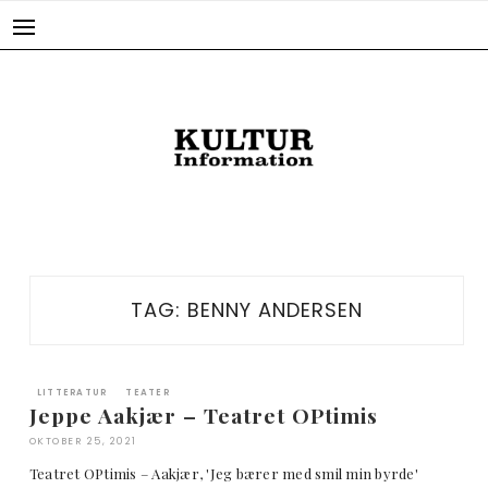
Skip
to
content
TAG:
BENNY ANDERSEN
LITTERATUR
TEATER
Jeppe Aakjær – Teatret OPtimis
OKTOBER 25, 2021
Teatret OPtimis – Aakjær, 'Jeg bærer med smil min byrde'