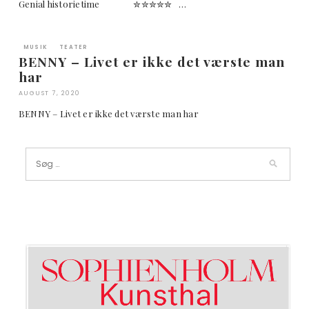
Genial historietime ✮✮✮✮✮ …
MUSIK
TEATER
BENNY – Livet er ikke det værste man
har
AUGUST 7, 2020
BENNY – Livet er ikke det værste man har