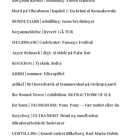
Børglum Kloster | udstilling: Esben Hanefelt
Mord på Vibrafonen | kapitel 2: En krimi af Roxnakowsky
RUNDETAARN | udstilling: Isens brydninger
boganmeldelse | frevert: GÅ TUR
HELSINGØR | Gadeteater: Passage Festival
Asger Schnack | digt: At sidde på Palæ Bar
KOGEBOG | Tyrkisk: Sofra
KRIMI | sommer: Efterspillet
artikel | Nyt hovedværk af Hammershøi på Ordrupgaard
the Round Tower | exhibition: REFRACTIONS OF ICE
for børn | TEGNESERIE: Pony Pony — Vær nuttet eller dø
Kogebog | ULTRA NEMT: Nemt og sundt uden
ultraforarbejdede fødevarer
UDSTILLING | KunstCentret Silkeborg Bad: Maria Dubin