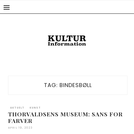
Skip
to
content
TAG:
BINDESBØLL
AKTUELT
KUNST
THORVALDSENS MUSEUM: SANS FOR
FARVER
APRIL 19, 2023