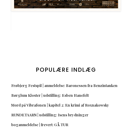
POPULÆRE INDLÆG
Frøbjerg Festspil | anmeldelse: Baronessen fra Benzintanken
Børglum Kloster | udstilling: Esben Hanefelt
Mord på Vibrafonen | kapitel 2: En krimi af Roxnakowsky
RUNDETAARN | udstilling: Isens brydninger
boganmeldelse | frevert: GÅ TUR