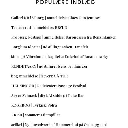
POPULÆRE INDLÆG
Galleri NB i Viborg | anmeldelse: Claes Otto Jennow
Teatergrad | anmeldelse: BRYLD
Frøbjerg Festspil | anmeldelse: Baronessen fra Benzintanken
Børglum Kloster | udstilling: Esben Hanefelt
Mord på Vibrafonen | kapitel 2: En krimi af Roxnakowsky
RUNDETAARN | udstilling: Isens brydninger
boganmeldelse | frevert: GÅ TUR
HELSINGØR | Gadeteater: Passage Festival
Asger Schnack | digt: At sidde på Palæ Bar
KOGEBOG | Tyrkisk: Sofra
KRIMI | sommer: Efterspillet
artikel | Nyt hovedværk af Hammershøi på Ordrupgaard