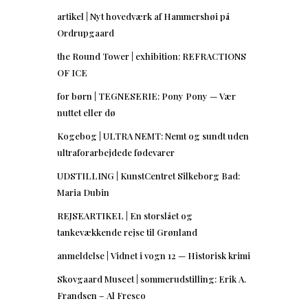
artikel | Nyt hovedværk af Hammershøi på
Ordrupgaard
the Round Tower | exhibition: REFRACTIONS
OF ICE
for børn | TEGNESERIE: Pony Pony — Vær
nuttet eller dø
Kogebog | ULTRA NEMT: Nemt og sundt uden
ultraforarbejdede fødevarer
UDSTILLING | KunstCentret Silkeborg Bad:
Maria Dubin
REJSEARTIKEL | En storslået og
tankevækkende rejse til Grønland
anmeldelse | Vidnet i vogn 12 — Historisk krimi
Skovgaard Museet | sommerudstilling: Erik A.
Frandsen – Al Fresco