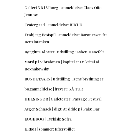
Galleri NB i Viborg | anmeldelse: Claes Otto
Jennow
Teatergrad | anmeldelse: BRYLD
Frøbjerg Festspil | anmeldelse: Baronessen fra
Benzintanken
Børglum Kloster | udstilling: Esben Hanefelt
Mord på Vibrafonen | kapitel 2: En krimi af
Roxnakowsky
RUNDETAARN | udstilling: Isens brydninger
boganmeldelse | frevert: GÅ TUR
HELSINGØR | Gadeteater: Passage Festival
Asger Schnack | digt: At sidde på Palæ Bar
KOGEBOG | Tyrkisk: Sofra
KRIMI | sommer: Efterspillet