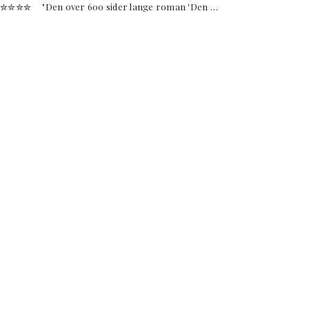
e ✮✮✮✮ "Den over 600 sider lange roman 'Den …