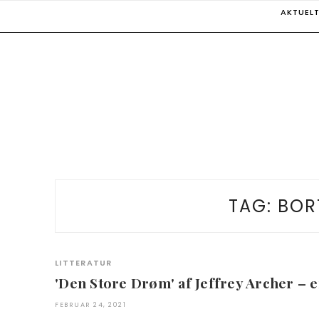
Skip
AKTUEL
to
content
TAG:
BOR
LITTERATUR
'Den Store Drøm' af Jeffrey Archer –
FEBRUAR 24, 2021