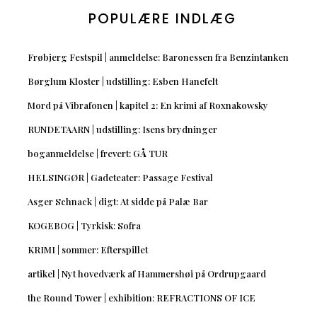
POPULÆRE INDLÆG
Frøbjerg Festspil | anmeldelse: Baronessen fra Benzintanken
Børglum Kloster | udstilling: Esben Hanefelt
Mord på Vibrafonen | kapitel 2: En krimi af Roxnakowsky
RUNDETAARN | udstilling: Isens brydninger
boganmeldelse | frevert: GÅ TUR
HELSINGØR | Gadeteater: Passage Festival
Asger Schnack | digt: At sidde på Palæ Bar
KOGEBOG | Tyrkisk: Sofra
KRIMI | sommer: Efterspillet
artikel | Nyt hovedværk af Hammershøi på Ordrupgaard
the Round Tower | exhibition: REFRACTIONS OF ICE