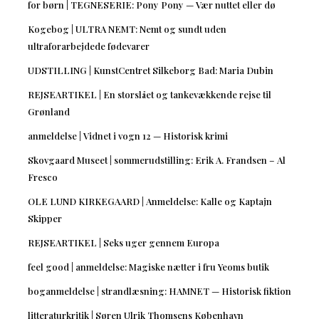
for børn | TEGNESERIE: Pony Pony — Vær nuttet eller dø
Kogebog | ULTRA NEMT: Nemt og sundt uden
ultraforarbejdede fødevarer
UDSTILLING | KunstCentret Silkeborg Bad: Maria Dubin
REJSEARTIKEL | En storslået og tankevækkende rejse til
Grønland
anmeldelse | Vidnet i vogn 12 — Historisk krimi
Skovgaard Museet | sommerudstilling: Erik A. Frandsen – Al
Fresco
OLE LUND KIRKEGAARD | Anmeldelse: Kalle og Kaptajn
Skipper
REJSEARTIKEL | Seks uger gennem Europa
feel good | anmeldelse: Magiske nætter i fru Yeoms butik
boganmeldelse | strandlæsning: HAMNET — Historisk fiktion
litteraturkritik | Søren Ulrik Thomsens København