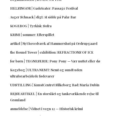
HELSINGØR | Gadeteater: Passage Festival
Asger Schnack | digt: At sidde på Palæ Bar
KOGEBOG | Tyrkisk: Sofra
KRIMI | sommer: Efterspillet
artikel | Nyt hovedværk af Hammershøi på Ordrupgaard
the Round Tower | exhibition: REFRACTIONS OF ICE
for børn | TEGNESERIE: Pony Pony — Vær nuttet eller dø
Kogebog | ULTRA NEMT: Nemt og sundt uden
ultraforarbejdede fødevarer
UDSTILLING | KunstCentret Silkeborg Bad: Maria Dubin
REJSEARTIKEL | En storslået og tankevækkende rejse til
Grønland
anmeldelse | Vidnet i vogn 12 — Historisk krimi