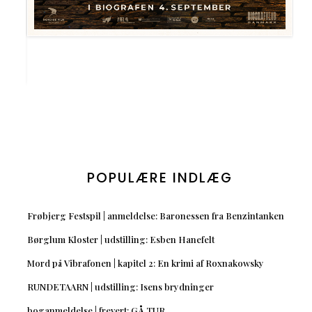
POPULÆRE INDLÆG
Frøbjerg Festspil | anmeldelse: Baronessen fra Benzintanken
Børglum Kloster | udstilling: Esben Hanefelt
Mord på Vibrafonen | kapitel 2: En krimi af Roxnakowsky
RUNDETAARN | udstilling: Isens brydninger
boganmeldelse | frevert: GÅ TUR