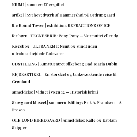
KRIMI | sommer: Efterspillet
artikel | Nyt hovedværk af Hammershøi på Ordrupgaard
the Round Tower | exhibition: REFRACTIONS OF ICE
for børn | TEGNESERIE: Pony Pony — Vær nuttet eller dø
Kogebog | ULTRA NEMT: Nemt og sundt uden
ultraforarbejdede fødevarer
UDSTILLING | KunstCentret Silkeborg Bad: Maria Dubin
REJSEARTIKEL | En storslået og tankevækkende rejse til
Grønland
anmeldelse | Vidnet i vogn 12 — Historisk krimi
Skovgaard Museet | sommerudstilling: Erik A. Frandsen – Al
Fresco
OLE LUND KIRKEGAARD | Anmeldelse: Kalle og Kaptajn
Skipper