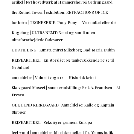
artikel | Nyt hovedværk af Hammershøi på Ordrupgaard
the Round Tower | exhibition: REFRACTIONS OF ICE
for børn | TEGNESERIE: Pony Pony — Vær nuttet eller dø
Kogebog | ULTRA NEMT: Nemt og sundt uden
ultraforarbejdede fødevarer
UDSTILLING | KunstCentret Silkeborg Bad: Maria Dubin
REJSEARTIKEL | En storslået og tankevækkende rejse til
Grønland
anmeldelse | Vidnet i vogn 12 — Historisk krimi
Skovgaard Museet | sommerudstilling: Erik A. Frandsen – Al
Fresco
OLE LUND KIRKEGAARD | Anmeldelse: Kalle og Kaptajn
Skipper
REJSEARTIKEL | Seks uger gennem Europa
feel good | anmeldelse: Magiske nætter i fru Yeoms butik