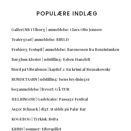
POPULÆRE INDLÆG
Galleri NB i Viborg | anmeldelse: Claes Otto Jennow
Teatergrad | anmeldelse: BRYLD
Frøbjerg Festspil | anmeldelse: Baronessen fra Benzintanken
Børglum Kloster | udstilling: Esben Hanefelt
Mord på Vibrafonen | kapitel 2: En krimi af Roxnakowsky
RUNDETAARN | udstilling: Isens brydninger
boganmeldelse | frevert: GÅ TUR
HELSINGØR | Gadeteater: Passage Festival
Asger Schnack | digt: At sidde på Palæ Bar
KOGEBOG | Tyrkisk: Sofra
KRIMI | sommer: Efterspillet