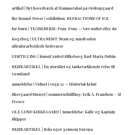
artikel | Nyt hovedværk af Hammershøi på Ordrupgaard
the Round Tower | exhibition: REFRACTIONS OF ICE
for børn | TEGNESERIE: Pony Pony — Vær nuttet eller dø
Kogebog | ULTRA NEMT: Nemt og sundt uden
ultraforarbejdede fødevarer
UDSTILLING | KunstCentret Silkeborg Bad: Maria Dubin
REJSEARTIKEL | En storslået og tankevækkende rejse til
Grønland
anmeldelse | Vidnet i vogn 12 — Historisk krimi
Skovgaard Museet | sommerudstilling: Erik A. Frandsen – Al
Fresco
OLE LUND KIRKEGAARD | Anmeldelse: Kalle og Kaptajn
Skipper
REJSEARTIKEL | Seks uger gennem Europa