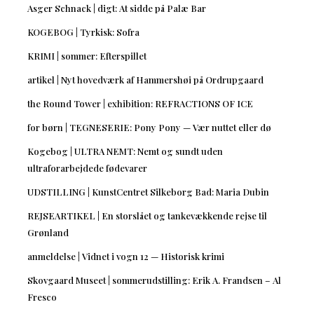
Asger Schnack | digt: At sidde på Palæ Bar
KOGEBOG | Tyrkisk: Sofra
KRIMI | sommer: Efterspillet
artikel | Nyt hovedværk af Hammershøi på Ordrupgaard
the Round Tower | exhibition: REFRACTIONS OF ICE
for børn | TEGNESERIE: Pony Pony — Vær nuttet eller dø
Kogebog | ULTRA NEMT: Nemt og sundt uden
ultraforarbejdede fødevarer
UDSTILLING | KunstCentret Silkeborg Bad: Maria Dubin
REJSEARTIKEL | En storslået og tankevækkende rejse til
Grønland
anmeldelse | Vidnet i vogn 12 — Historisk krimi
Skovgaard Museet | sommerudstilling: Erik A. Frandsen – Al
Fresco