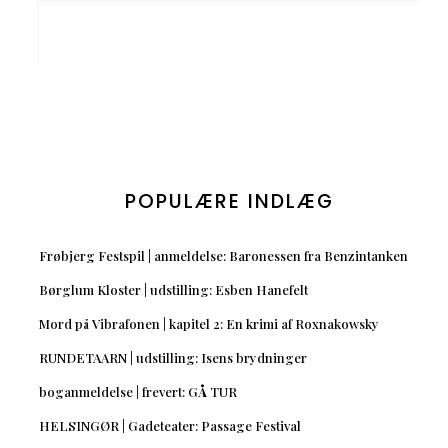
POPULÆRE INDLÆG
Frøbjerg Festspil | anmeldelse: Baronessen fra Benzintanken
Børglum Kloster | udstilling: Esben Hanefelt
Mord på Vibrafonen | kapitel 2: En krimi af Roxnakowsky
RUNDETAARN | udstilling: Isens brydninger
boganmeldelse | frevert: GÅ TUR
HELSINGØR | Gadeteater: Passage Festival