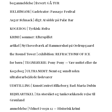
boganmeldelse | frevert: GÅ TUR
HELSINGØR | Gadeteater: Passage Festival
Asger Schnack | digt: At sidde på Palæ Bar
KOGEBOG | Tyrkisk: Sofra
KRIMI | sommer: Efterspillet
artikel | Nyt hovedværk af Hammershøi på Ordrupgaard
the Round Tower | exhibition: REFRACTIONS OF ICE
for børn | TEGNESERIE: Pony Pony — Vær nuttet eller dø
Kogebog | ULTRA NEMT: Nemt og sundt uden
ultraforarbejdede fødevarer
UDSTILLING | KunstCentret Silkeborg Bad: Maria Dubin
REJSEARTIKEL | En storslået og tankevækkende rejse til
Grønland
anmeldelse | Vidnet i vogn 12 — Historisk krimi