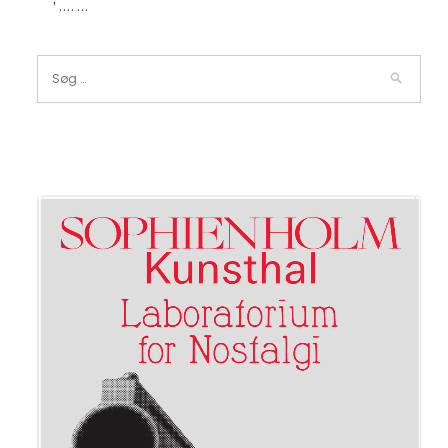
' …. …