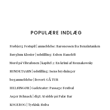
POPULÆRE INDLÆG
Frøbjerg Festspil | anmeldelse: Baronessen fra Benzintanken
Børglum Kloster | udstilling: Esben Hanefelt
Mord på Vibrafonen | kapitel 2: En krimi af Roxnakowsky
RUNDETAARN | udstilling: Isens brydninger
boganmeldelse | frevert: GÅ TUR
HELSINGØR | Gadeteater: Passage Festival
Asger Schnack | digt: At sidde på Palæ Bar
KOGEBOG | Tyrkisk: Sofra