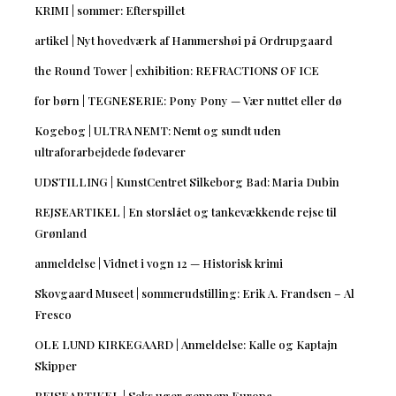
KRIMI | sommer: Efterspillet
artikel | Nyt hovedværk af Hammershøi på Ordrupgaard
the Round Tower | exhibition: REFRACTIONS OF ICE
for børn | TEGNESERIE: Pony Pony — Vær nuttet eller dø
Kogebog | ULTRA NEMT: Nemt og sundt uden
ultraforarbejdede fødevarer
UDSTILLING | KunstCentret Silkeborg Bad: Maria Dubin
REJSEARTIKEL | En storslået og tankevækkende rejse til
Grønland
anmeldelse | Vidnet i vogn 12 — Historisk krimi
Skovgaard Museet | sommerudstilling: Erik A. Frandsen – Al
Fresco
OLE LUND KIRKEGAARD | Anmeldelse: Kalle og Kaptajn
Skipper
REJSEARTIKEL | Seks uger gennem Europa