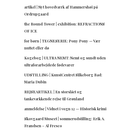
artikel | Nyt hovedværk af Hammershøi på
Ordrupgaard
the Round Tower | exhibition: REFRACTIONS
OF ICE
for børn | TEGNESERIE: Pony Pony — Vær
nuttet eller dø
Kogebog | ULTRA NEMT: Nemt og sundt uden
ultraforarbejdede fødevarer
UDSTILLING | KunstCentret Silkeborg Bad:
Maria Dubin
REJSEARTIKEL | En storslået og
tankevækkende rejse til Grønland
anmeldelse | Vidnet i vogn 12 — Historisk krimi
Skovgaard Museet | sommerudstilling: Erik A.
Frandsen – Al Fresco