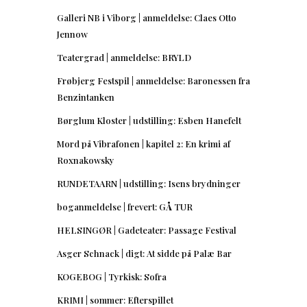
Galleri NB i Viborg | anmeldelse: Claes Otto
Jennow
Teatergrad | anmeldelse: BRYLD
Frøbjerg Festspil | anmeldelse: Baronessen fra
Benzintanken
Børglum Kloster | udstilling: Esben Hanefelt
Mord på Vibrafonen | kapitel 2: En krimi af
Roxnakowsky
RUNDETAARN | udstilling: Isens brydninger
boganmeldelse | frevert: GÅ TUR
HELSINGØR | Gadeteater: Passage Festival
Asger Schnack | digt: At sidde på Palæ Bar
KOGEBOG | Tyrkisk: Sofra
KRIMI | sommer: Efterspillet