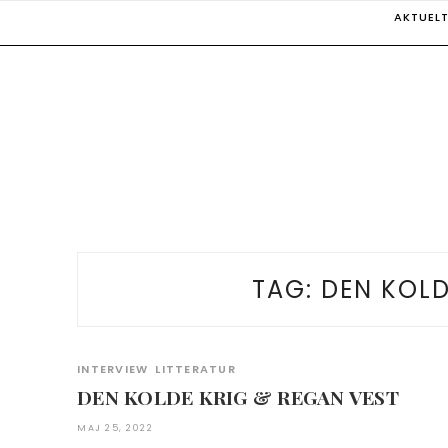
Skip
AKTUEL
to
content
TAG:
DEN KOLD
INTERVIEW
LITTERATUR
DEN KOLDE KRIG & REGAN VEST
MAJ 25, 2022