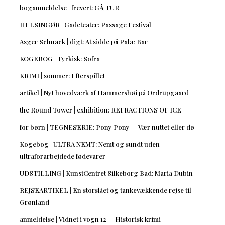
boganmeldelse | frevert: GÅ TUR
HELSINGØR | Gadeteater: Passage Festival
Asger Schnack | digt: At sidde på Palæ Bar
KOGEBOG | Tyrkisk: Sofra
KRIMI | sommer: Efterspillet
artikel | Nyt hovedværk af Hammershøi på Ordrupgaard
the Round Tower | exhibition: REFRACTIONS OF ICE
for børn | TEGNESERIE: Pony Pony — Vær nuttet eller dø
Kogebog | ULTRA NEMT: Nemt og sundt uden
ultraforarbejdede fødevarer
UDSTILLING | KunstCentret Silkeborg Bad: Maria Dubin
REJSEARTIKEL | En storslået og tankevækkende rejse til
Grønland
anmeldelse | Vidnet i vogn 12 — Historisk krimi