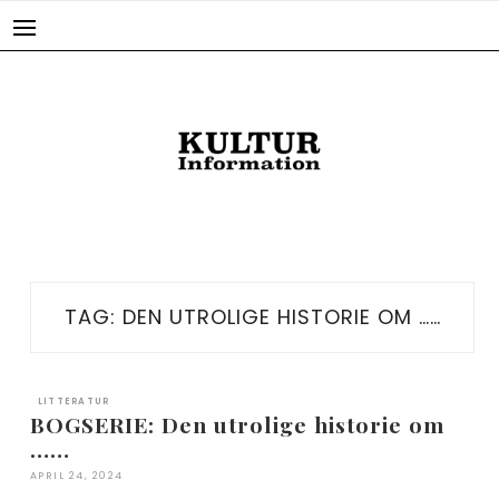
Skip
to
content
TAG:
DEN UTROLIGE HISTORIE OM ……
LITTERATUR
BOGSERIE: Den utrolige historie om
……
APRIL 24, 2024