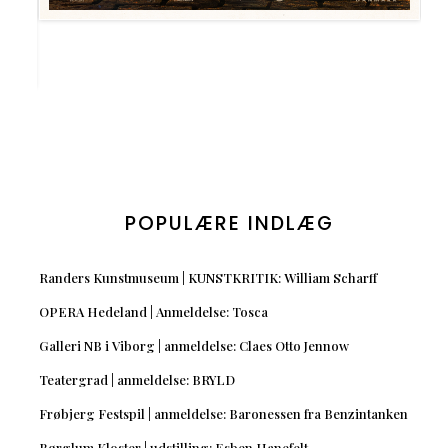
POPULÆRE INDLÆG
Randers Kunstmuseum | KUNSTKRITIK: William Scharff
OPERA Hedeland | Anmeldelse: Tosca
Galleri NB i Viborg | anmeldelse: Claes Otto Jennow
Teatergrad | anmeldelse: BRYLD
Frøbjerg Festspil | anmeldelse: Baronessen fra Benzintanken
Børglum Kloster | udstilling: Esben Hanefelt