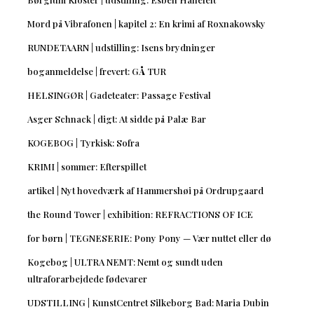
Mord på Vibrafonen | kapitel 2: En krimi af Roxnakowsky
RUNDETAARN | udstilling: Isens brydninger
boganmeldelse | frevert: GÅ TUR
HELSINGØR | Gadeteater: Passage Festival
Asger Schnack | digt: At sidde på Palæ Bar
KOGEBOG | Tyrkisk: Sofra
KRIMI | sommer: Efterspillet
artikel | Nyt hovedværk af Hammershøi på Ordrupgaard
the Round Tower | exhibition: REFRACTIONS OF ICE
for børn | TEGNESERIE: Pony Pony — Vær nuttet eller dø
Kogebog | ULTRA NEMT: Nemt og sundt uden
ultraforarbejdede fødevarer
UDSTILLING | KunstCentret Silkeborg Bad: Maria Dubin