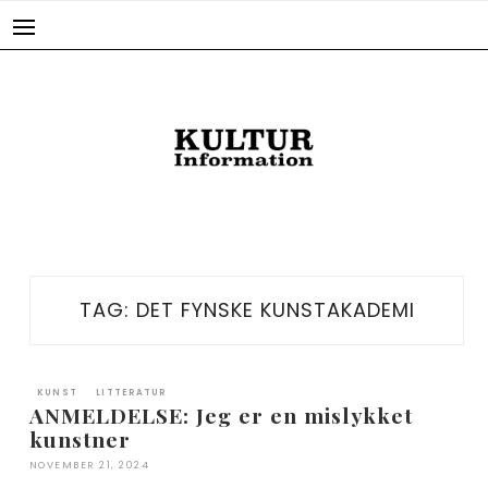
Skip
to
content
TAG:
DET FYNSKE KUNSTAKADEMI
KUNST
LITTERATUR
ANMELDELSE: Jeg er en mislykket
kunstner
NOVEMBER 21, 2024