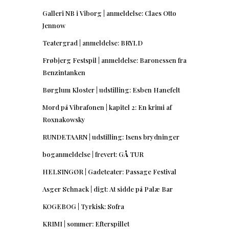
Galleri NB i Viborg | anmeldelse: Claes Otto
Jennow
Teatergrad | anmeldelse: BRYLD
Frøbjerg Festspil | anmeldelse: Baronessen fra
Benzintanken
Børglum Kloster | udstilling: Esben Hanefelt
Mord på Vibrafonen | kapitel 2: En krimi af
Roxnakowsky
RUNDETAARN | udstilling: Isens brydninger
boganmeldelse | frevert: GÅ TUR
HELSINGØR | Gadeteater: Passage Festival
Asger Schnack | digt: At sidde på Palæ Bar
KOGEBOG | Tyrkisk: Sofra
KRIMI | sommer: Efterspillet