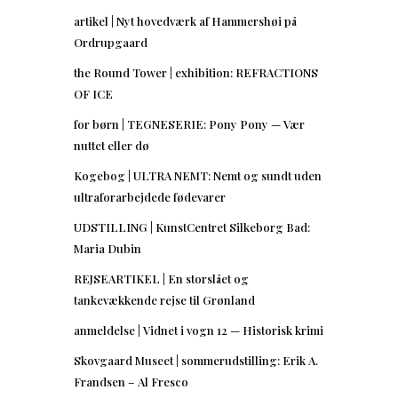
artikel | Nyt hovedværk af Hammershøi på
Ordrupgaard
the Round Tower | exhibition: REFRACTIONS
OF ICE
for børn | TEGNESERIE: Pony Pony — Vær
nuttet eller dø
Kogebog | ULTRA NEMT: Nemt og sundt uden
ultraforarbejdede fødevarer
UDSTILLING | KunstCentret Silkeborg Bad:
Maria Dubin
REJSEARTIKEL | En storslået og
tankevækkende rejse til Grønland
anmeldelse | Vidnet i vogn 12 — Historisk krimi
Skovgaard Museet | sommerudstilling: Erik A.
Frandsen – Al Fresco