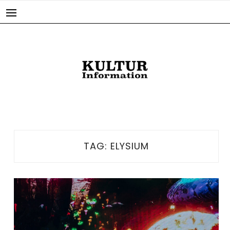
Skip
to
content
TAG:
ELYSIUM