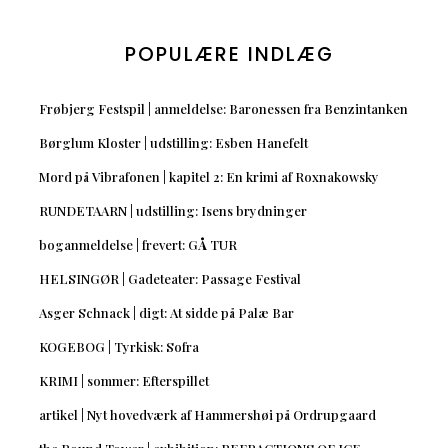
POPULÆRE INDLÆG
Frøbjerg Festspil | anmeldelse: Baronessen fra Benzintanken
Børglum Kloster | udstilling: Esben Hanefelt
Mord på Vibrafonen | kapitel 2: En krimi af Roxnakowsky
RUNDETAARN | udstilling: Isens brydninger
boganmeldelse | frevert: GÅ TUR
HELSINGØR | Gadeteater: Passage Festival
Asger Schnack | digt: At sidde på Palæ Bar
KOGEBOG | Tyrkisk: Sofra
KRIMI | sommer: Efterspillet
artikel | Nyt hovedværk af Hammershøi på Ordrupgaard