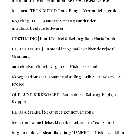
the Round Tower | exhibition: REFRACTIONS OF ICE
for børn | TEGNESERIE: Pony Pony — Vær nuttet eller dø
Kogebog | ULTRA NEMT: Nemt og sundt uden
ultraforarbejdede fødevarer
UDSTILLING | KunstCentret Silkeborg Bad: Maria Dubin
REJSEARTIKEL | En storslået og tankevækkende rejse til
Grønland
anmeldelse | Vidnet i vogn 12 — Historisk krimi
Skovgaard Museet | sommerudstilling: Erik A. Frandsen – Al
Fresco
OLE LUND KIRKEGAARD | Anmeldelse: Kalle og Kaptajn
Skipper
REJSEARTIKEL | Seks uger gennem Europa
feel good | anmeldelse: Magiske nætter i fru Yeoms butik
boganmeldelse | strandlæsning: HAMNET — Historisk fiktion