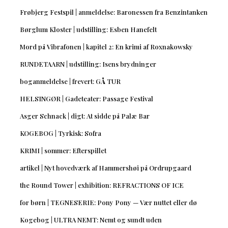
Frøbjerg Festspil | anmeldelse: Baronessen fra Benzintanken
Børglum Kloster | udstilling: Esben Hanefelt
Mord på Vibrafonen | kapitel 2: En krimi af Roxnakowsky
RUNDETAARN | udstilling: Isens brydninger
boganmeldelse | frevert: GÅ TUR
HELSINGØR | Gadeteater: Passage Festival
Asger Schnack | digt: At sidde på Palæ Bar
KOGEBOG | Tyrkisk: Sofra
KRIMI | sommer: Efterspillet
artikel | Nyt hovedværk af Hammershøi på Ordrupgaard
the Round Tower | exhibition: REFRACTIONS OF ICE
for børn | TEGNESERIE: Pony Pony — Vær nuttet eller dø
Kogebog | ULTRA NEMT: Nemt og sundt uden