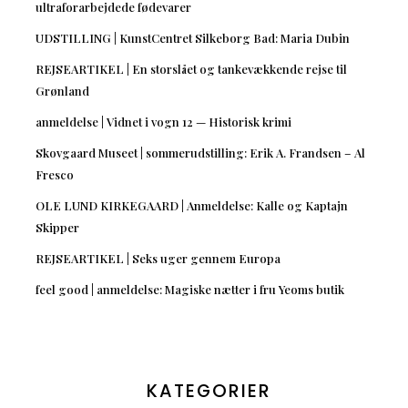
ultraforarbejdede fødevarer
UDSTILLING | KunstCentret Silkeborg Bad: Maria Dubin
REJSEARTIKEL | En storslået og tankevækkende rejse til
Grønland
anmeldelse | Vidnet i vogn 12 — Historisk krimi
Skovgaard Museet | sommerudstilling: Erik A. Frandsen – Al
Fresco
OLE LUND KIRKEGAARD | Anmeldelse: Kalle og Kaptajn
Skipper
REJSEARTIKEL | Seks uger gennem Europa
feel good | anmeldelse: Magiske nætter i fru Yeoms butik
KATEGORIER