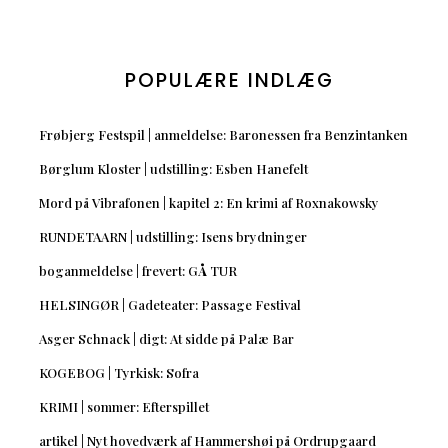
POPULÆRE INDLÆG
Frøbjerg Festspil | anmeldelse: Baronessen fra Benzintanken
Børglum Kloster | udstilling: Esben Hanefelt
Mord på Vibrafonen | kapitel 2: En krimi af Roxnakowsky
RUNDETAARN | udstilling: Isens brydninger
boganmeldelse | frevert: GÅ TUR
HELSINGØR | Gadeteater: Passage Festival
Asger Schnack | digt: At sidde på Palæ Bar
KOGEBOG | Tyrkisk: Sofra
KRIMI | sommer: Efterspillet
artikel | Nyt hovedværk af Hammershøi på Ordrupgaard