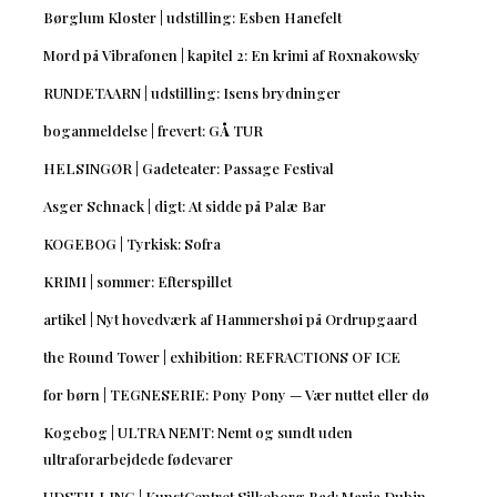
Børglum Kloster | udstilling: Esben Hanefelt
Mord på Vibrafonen | kapitel 2: En krimi af Roxnakowsky
RUNDETAARN | udstilling: Isens brydninger
boganmeldelse | frevert: GÅ TUR
HELSINGØR | Gadeteater: Passage Festival
Asger Schnack | digt: At sidde på Palæ Bar
KOGEBOG | Tyrkisk: Sofra
KRIMI | sommer: Efterspillet
artikel | Nyt hovedværk af Hammershøi på Ordrupgaard
the Round Tower | exhibition: REFRACTIONS OF ICE
for børn | TEGNESERIE: Pony Pony — Vær nuttet eller dø
Kogebog | ULTRA NEMT: Nemt og sundt uden
ultraforarbejdede fødevarer
UDSTILLING | KunstCentret Silkeborg Bad: Maria Dubin