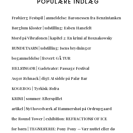
POPULÆRE INDLÆG
Frøbjerg Festspil | anmeldelse: Baronessen fra Benzintanken
Børglum Kloster | udstilling: Esben Hanefelt
Mord på Vibrafonen | kapitel 2: En krimi af Roxnakowsky
RUNDETAARN | udstilling: Isens brydninger
boganmeldelse | frevert: GÅ TUR
HELSINGØR | Gadeteater: Passage Festival
Asger Schnack | digt: At sidde på Palæ Bar
KOGEBOG | Tyrkisk: Sofra
KRIMI | sommer: Efterspillet
artikel | Nyt hovedværk af Hammershøi på Ordrupgaard
the Round Tower | exhibition: REFRACTIONS OF ICE
for børn | TEGNESERIE: Pony Pony — Vær nuttet eller dø