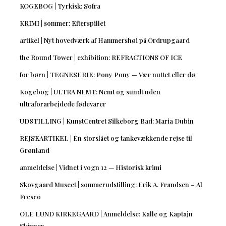
KOGEBOG | Tyrkisk: Sofra
KRIMI | sommer: Efterspillet
artikel | Nyt hovedværk af Hammershøi på Ordrupgaard
the Round Tower | exhibition: REFRACTIONS OF ICE
for børn | TEGNESERIE: Pony Pony — Vær nuttet eller dø
Kogebog | ULTRA NEMT: Nemt og sundt uden
ultraforarbejdede fødevarer
UDSTILLING | KunstCentret Silkeborg Bad: Maria Dubin
REJSEARTIKEL | En storslået og tankevækkende rejse til
Grønland
anmeldelse | Vidnet i vogn 12 — Historisk krimi
Skovgaard Museet | sommerudstilling: Erik A. Frandsen – Al
Fresco
OLE LUND KIRKEGAARD | Anmeldelse: Kalle og Kaptajn
Skipper