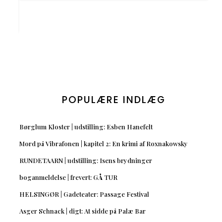
POPULÆRE INDLÆG
Børglum Kloster | udstilling: Esben Hanefelt
Mord på Vibrafonen | kapitel 2: En krimi af Roxnakowsky
RUNDETAARN | udstilling: Isens brydninger
boganmeldelse | frevert: GÅ TUR
HELSINGØR | Gadeteater: Passage Festival
Asger Schnack | digt: At sidde på Palæ Bar