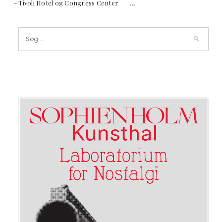
– Tivoli Hotel og Congress Center …