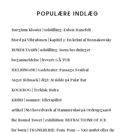
POPULÆRE INDLÆG
Børglum Kloster | udstilling: Esben Hanefelt
Mord på Vibrafonen | kapitel 2: En krimi af Roxnakowsky
RUNDETAARN | udstilling: Isens brydninger
boganmeldelse | frevert: GÅ TUR
HELSINGØR | Gadeteater: Passage Festival
Asger Schnack | digt: At sidde på Palæ Bar
KOGEBOG | Tyrkisk: Sofra
KRIMI | sommer: Efterspillet
artikel | Nyt hovedværk af Hammershøi på Ordrupgaard
the Round Tower | exhibition: REFRACTIONS OF ICE
for børn | TEGNESERIE: Pony Pony — Vær nuttet eller dø