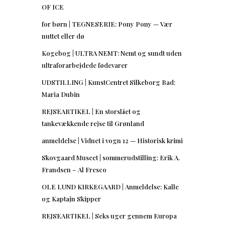
OF ICE
for børn | TEGNESERIE: Pony Pony — Vær
nuttet eller dø
Kogebog | ULTRA NEMT: Nemt og sundt uden
ultraforarbejdede fødevarer
UDSTILLING | KunstCentret Silkeborg Bad:
Maria Dubin
REJSEARTIKEL | En storslået og
tankevækkende rejse til Grønland
anmeldelse | Vidnet i vogn 12 — Historisk krimi
Skovgaard Museet | sommerudstilling: Erik A.
Frandsen – Al Fresco
OLE LUND KIRKEGAARD | Anmeldelse: Kalle
og Kaptajn Skipper
REJSEARTIKEL | Seks uger gennem Europa