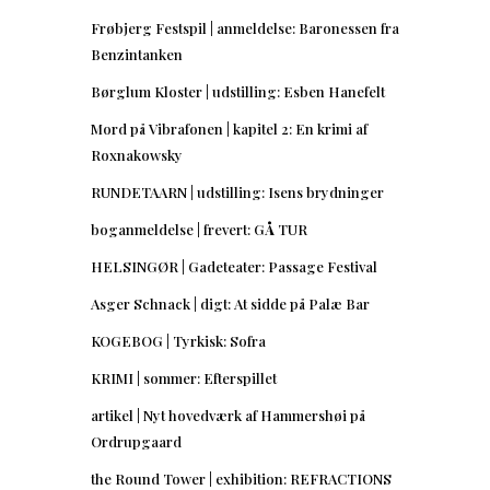
Frøbjerg Festspil | anmeldelse: Baronessen fra
Benzintanken
Børglum Kloster | udstilling: Esben Hanefelt
Mord på Vibrafonen | kapitel 2: En krimi af
Roxnakowsky
RUNDETAARN | udstilling: Isens brydninger
boganmeldelse | frevert: GÅ TUR
HELSINGØR | Gadeteater: Passage Festival
Asger Schnack | digt: At sidde på Palæ Bar
KOGEBOG | Tyrkisk: Sofra
KRIMI | sommer: Efterspillet
artikel | Nyt hovedværk af Hammershøi på
Ordrupgaard
the Round Tower | exhibition: REFRACTIONS