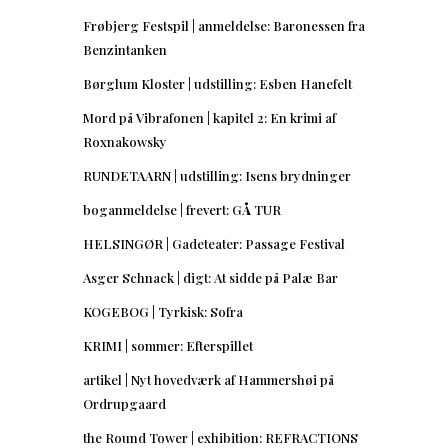
Frøbjerg Festspil | anmeldelse: Baronessen fra
Benzintanken
Børglum Kloster | udstilling: Esben Hanefelt
Mord på Vibrafonen | kapitel 2: En krimi af
Roxnakowsky
RUNDETAARN | udstilling: Isens brydninger
boganmeldelse | frevert: GÅ TUR
HELSINGØR | Gadeteater: Passage Festival
Asger Schnack | digt: At sidde på Palæ Bar
KOGEBOG | Tyrkisk: Sofra
KRIMI | sommer: Efterspillet
artikel | Nyt hovedværk af Hammershøi på
Ordrupgaard
the Round Tower | exhibition: REFRACTIONS