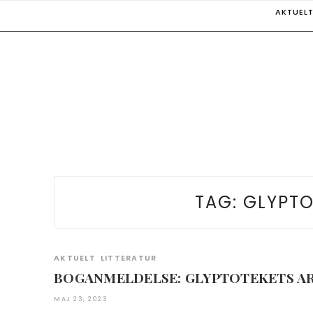
Skip
AKTUEL
to
content
TAG:
GLYPTO
AKTUELT
LITTERATUR
BOGANMELDELSE: GLYPTOTEKETS A
MAJ 23, 2023