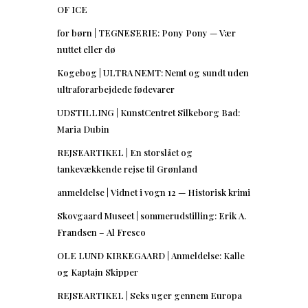
OF ICE
for børn | TEGNESERIE: Pony Pony — Vær
nuttet eller dø
Kogebog | ULTRA NEMT: Nemt og sundt uden
ultraforarbejdede fødevarer
UDSTILLING | KunstCentret Silkeborg Bad:
Maria Dubin
REJSEARTIKEL | En storslået og
tankevækkende rejse til Grønland
anmeldelse | Vidnet i vogn 12 — Historisk krimi
Skovgaard Museet | sommerudstilling: Erik A.
Frandsen – Al Fresco
OLE LUND KIRKEGAARD | Anmeldelse: Kalle
og Kaptajn Skipper
REJSEARTIKEL | Seks uger gennem Europa