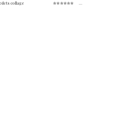
Århundredets collage ✮✮✮✮✮✮ …