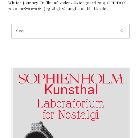
Winter Journey En film af Anders Østergaard 2019, CPH:DOX
2020 ✮✮✮✮✮✮ Jeg vil gå så langt som til at kalde …