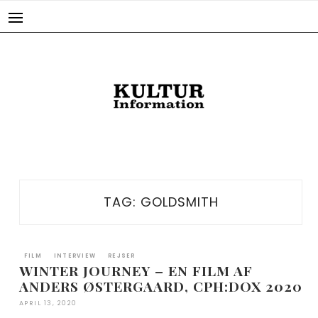
Skip
to
content
TAG:
GOLDSMITH
FILM
INTERVIEW
REJSER
WINTER JOURNEY – EN FILM AF
ANDERS ØSTERGAARD, CPH:DOX 2020
APRIL 13, 2020