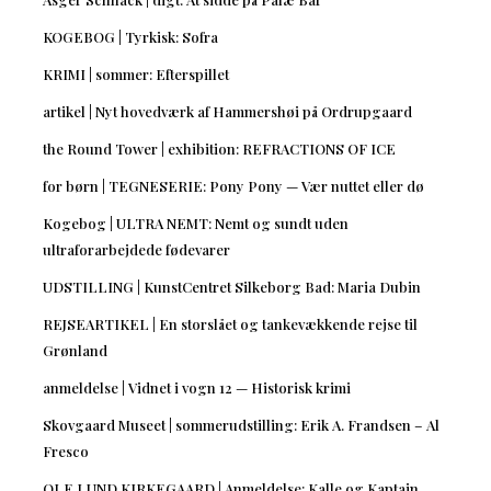
KOGEBOG | Tyrkisk: Sofra
KRIMI | sommer: Efterspillet
artikel | Nyt hovedværk af Hammershøi på Ordrupgaard
the Round Tower | exhibition: REFRACTIONS OF ICE
for børn | TEGNESERIE: Pony Pony — Vær nuttet eller dø
Kogebog | ULTRA NEMT: Nemt og sundt uden
ultraforarbejdede fødevarer
UDSTILLING | KunstCentret Silkeborg Bad: Maria Dubin
REJSEARTIKEL | En storslået og tankevækkende rejse til
Grønland
anmeldelse | Vidnet i vogn 12 — Historisk krimi
Skovgaard Museet | sommerudstilling: Erik A. Frandsen – Al
Fresco
OLE LUND KIRKEGAARD | Anmeldelse: Kalle og Kaptajn