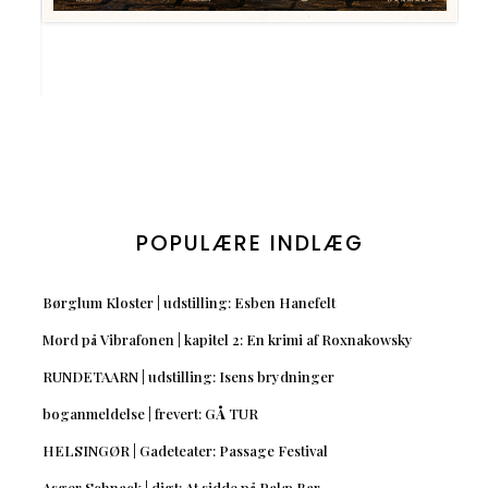
POPULÆRE INDLÆG
Børglum Kloster | udstilling: Esben Hanefelt
Mord på Vibrafonen | kapitel 2: En krimi af Roxnakowsky
RUNDETAARN | udstilling: Isens brydninger
boganmeldelse | frevert: GÅ TUR
HELSINGØR | Gadeteater: Passage Festival
Asger Schnack | digt: At sidde på Palæ Bar