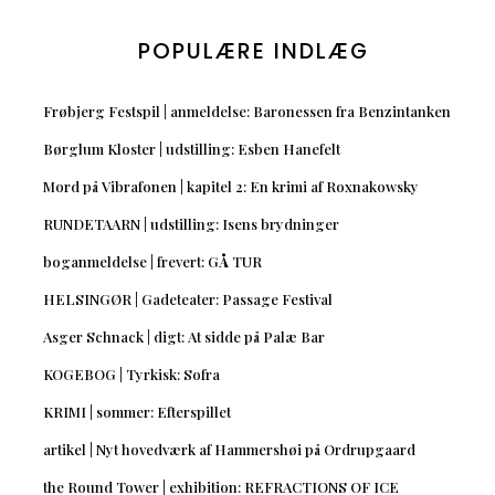
POPULÆRE INDLÆG
Frøbjerg Festspil | anmeldelse: Baronessen fra Benzintanken
Børglum Kloster | udstilling: Esben Hanefelt
Mord på Vibrafonen | kapitel 2: En krimi af Roxnakowsky
RUNDETAARN | udstilling: Isens brydninger
boganmeldelse | frevert: GÅ TUR
HELSINGØR | Gadeteater: Passage Festival
Asger Schnack | digt: At sidde på Palæ Bar
KOGEBOG | Tyrkisk: Sofra
KRIMI | sommer: Efterspillet
artikel | Nyt hovedværk af Hammershøi på Ordrupgaard
the Round Tower | exhibition: REFRACTIONS OF ICE