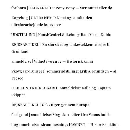
for børn | TEGNESERIE: Pony Pony — Vær nuttet eller dø
Kogebog | ULTRA NEMT: Nemt og sundt uden
ultraforarbejdede fødevarer
UDSTILLING | KunstCentret Silkeborg Bad: Maria Dubin
REJSEARTIKEL | En storslået og tankevækkende rejse til
Grønland
anmeldelse | Vidnet i vogn 12 — Historisk krimi
Skovgaard Museet | sommerudstilling: Erik A. Frandsen – Al
Fresco
OLE LUND KIRKEGAARD | Anmeldelse: Kalle og Kaptajn
Skipper
REJSEARTIKEL | Seks uger gennem Europa
feel good | anmeldelse: Magiske nætter i fru Yeoms butik
boganmeldelse | strandlæsning: HAMNET — Historisk fiktion