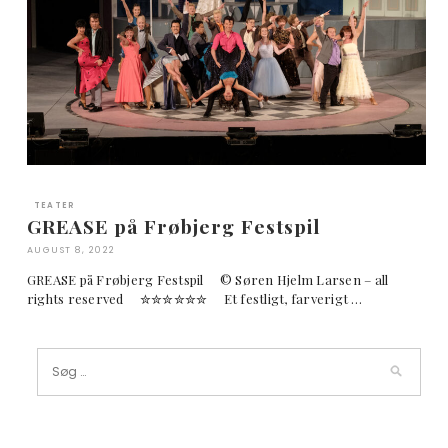
TEATER
GREASE på Frøbjerg Festspil
AUGUST 8, 2022
GREASE på Frøbjerg Festspil © Søren Hjelm Larsen – all
rights reserved ✮✮✮✮✮✮ Et festligt, farverigt …