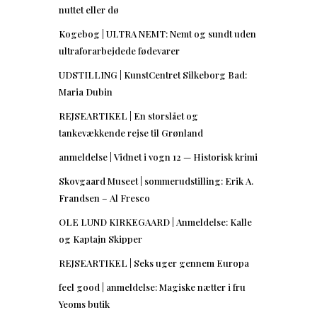
nuttet eller dø
Kogebog | ULTRA NEMT: Nemt og sundt uden
ultraforarbejdede fødevarer
UDSTILLING | KunstCentret Silkeborg Bad:
Maria Dubin
REJSEARTIKEL | En storslået og
tankevækkende rejse til Grønland
anmeldelse | Vidnet i vogn 12 — Historisk krimi
Skovgaard Museet | sommerudstilling: Erik A.
Frandsen – Al Fresco
OLE LUND KIRKEGAARD | Anmeldelse: Kalle
og Kaptajn Skipper
REJSEARTIKEL | Seks uger gennem Europa
feel good | anmeldelse: Magiske nætter i fru
Yeoms butik