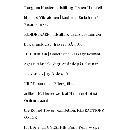
Børglum Kloster | udstilling: Esben Hanefelt
Mord på Vibrafonen | kapitel 2: En krimi af
Roxnakowsky
RUNDETAARN | udstilling: Isens brydninger
boganmeldelse | frevert: GÅ TUR
HELSINGØR | Gadeteater: Passage Festival
Asger Schnack | digt: At sidde på Palæ Bar
KOGEBOG | Tyrkisk: Sofra
KRIMI | sommer: Efterspillet
artikel | Nyt hovedværk af Hammershøi på
Ordrupgaard
the Round Tower | exhibition: REFRACTIONS
OF ICE
for børn | TEGNESERIE: Pony Pony — Vær