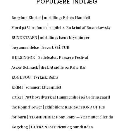
POPULÆRE INDLÆG
Børglum Kloster | udstilling: Esben Hanefelt
Mord på Vibrafonen | kapitel 2: En krimi af Roxnakowsky
RUNDETAARN | udstilling: Isens brydninger
boganmeldelse | frevert: GÅ TUR
HELSINGØR | Gadeteater: Passage Festival
Asger Schnack | digt: At sidde på Palæ Bar
KOGEBOG | Tyrkisk: Sofra
KRIMI | sommer: Efterspillet
artikel | Nyt hovedværk af Hammershøi på Ordrupgaard
the Round Tower | exhibition: REFRACTIONS OF ICE
for børn | TEGNESERIE: Pony Pony — Vær nuttet eller dø
Kogebog | ULTRA NEMT: Nemt og sundt uden