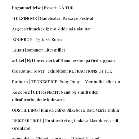
boganmeldelse | frevert: GÅ TUR
HELSINGØR | Gadeteater: Passage Festival
Asger Schnack | digt: At sidde på Palæ Bar
KOGEBOG | Tyrkisk: Sofra
KRIMI | sommer: Efterspillet
artikel | Nyt hovedværk af Hammershøi på Ordrupgaard
the Round Tower | exhibition: REFRACTIONS OF ICE
for børn | TEGNESERIE: Pony Pony — Vær nuttet eller dø
Kogebog | ULTRA NEMT: Nemt og sundt uden
ultraforarbejdede fødevarer
UDSTILLING | KunstCentret Silkeborg Bad: Maria Dubin
REJSEARTIKEL | En storslået og tankevækkende rejse til
Grønland
anmeldelse | Vidnet i vogn 12 — Historisk krimi