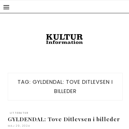
Skip
to
content
TAG:
GYLDENDAL: TOVE DITLEVSEN I
BILLEDER
LITTERATUR
GYLDENDAL: Tove Ditlevsen i billeder
MAJ 29, 2024