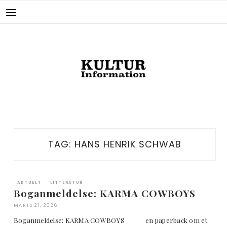
Skip
to
content
TAG:
HANS HENRIK SCHWAB
AKTUELT
LITTERATUR
Boganmeldelse: KARMA COWBOYS
MARTS 21, 2026
Boganmeldelse: KARMA COWBOYS en paperback om et