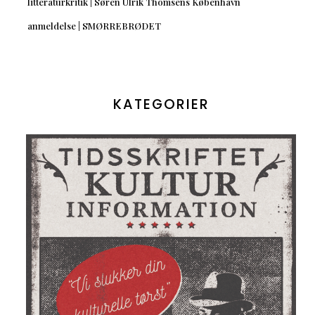
litteraturkritik | Søren Ulrik Thomsens København
anmeldelse | SMØRREBRØDET
KATEGORIER