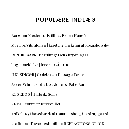
POPULÆRE INDLÆG
Børglum Kloster | udstilling: Esben Hanefelt
Mord på Vibrafonen | kapitel 2: En krimi af Roxnakowsky
RUNDETAARN | udstilling: Isens brydninger
boganmeldelse | frevert: GÅ TUR
HELSINGØR | Gadeteater: Passage Festival
Asger Schnack | digt: At sidde på Palæ Bar
KOGEBOG | Tyrkisk: Sofra
KRIMI | sommer: Efterspillet
artikel | Nyt hovedværk af Hammershøi på Ordrupgaard
the Round Tower | exhibition: REFRACTIONS OF ICE