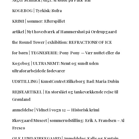
KOGEBOG | Tyrkisk: Sofra
KRIMI | sommer: Efterspillet
artikel | Nyt hovedværk af Hammershøi på Ordrupgaard
the Round Tower | exhibition: REFRACTIONS OF ICE
for børn | TEGNESERIE: Pony Pony — Vær nuttet eller dø
Kogebog | ULTRA NEMT: Nemt og sundt uden
ultraforarbejdede fødevarer
UDSTILLING | KunstCentret Silkeborg Bad: Maria Dubin
REJSEARTIKEL | En storslået og tankevækkende rejse til
Grønland
anmeldelse | Vidnet i vogn 12 — Historisk krimi
Skovgaard Museet | sommerudstilling: Erik A. Frandsen – Al
Fresco
OLE LUND KIRKEGAARD | Anmeldelse: Kalle og Kaptajn