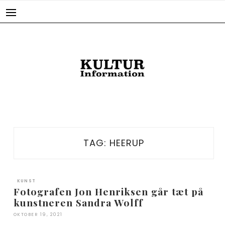
Skip
to
content
TAG:
HEERUP
KUNST
Fotografen Jon Henriksen går tæt på
kunstneren Sandra Wolff
OKTOBER 19, 2021