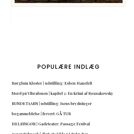
POPULÆRE INDLÆG
Børglum Kloster | udstilling: Esben Hanefelt
Mord på Vibrafonen | kapitel 2: En krimi af Roxnakowsky
RUNDETAARN | udstilling: Isens brydninger
boganmeldelse | frevert: GÅ TUR
HELSINGØR | Gadeteater: Passage Festival
Asger Schnack | digt: At sidde på Palæ Bar