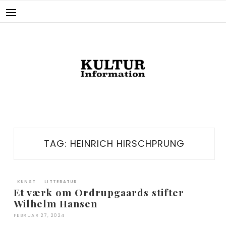
Skip
to
content
TAG:
HEINRICH HIRSCHPRUNG
KUNST
LITTERATUR
Et værk om Ordrupgaards stifter
Wilhelm Hansen
FEBRUAR 27, 2024