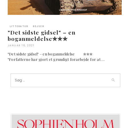
LITTERATUR
REJSER
"Det sidste gidsel" – en
boganmeldelse✮✮✮
JANUAR 16, 2021
"Det sidste gidsel" – en boganmeldelse ✮✮✮
"Forfatterne har gjort et grundigt forarbejde for at …