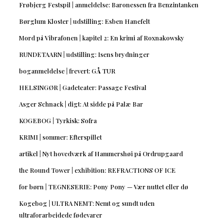
Frøbjerg Festspil | anmeldelse: Baronessen fra Benzintanken
Børglum Kloster | udstilling: Esben Hanefelt
Mord på Vibrafonen | kapitel 2: En krimi af Roxnakowsky
RUNDETAARN | udstilling: Isens brydninger
boganmeldelse | frevert: GÅ TUR
HELSINGØR | Gadeteater: Passage Festival
Asger Schnack | digt: At sidde på Palæ Bar
KOGEBOG | Tyrkisk: Sofra
KRIMI | sommer: Efterspillet
artikel | Nyt hovedværk af Hammershøi på Ordrupgaard
the Round Tower | exhibition: REFRACTIONS OF ICE
for børn | TEGNESERIE: Pony Pony — Vær nuttet eller dø
Kogebog | ULTRA NEMT: Nemt og sundt uden
ultraforarbejdede fødevarer