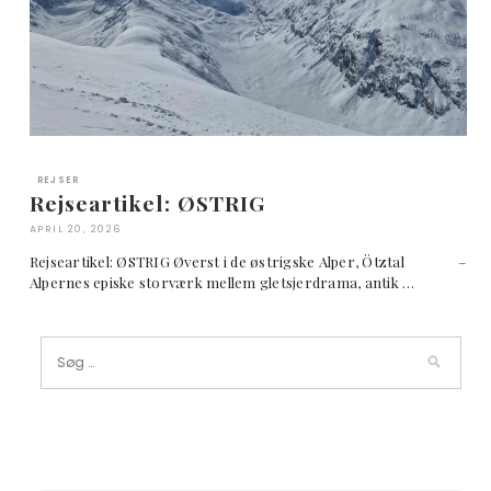
REJSER
Rejseartikel: ØSTRIG
APRIL 20, 2026
Rejseartikel: ØSTRIG Øverst i de østrigske Alper, Ötztal –
Alpernes episke storværk mellem gletsjerdrama, antik …