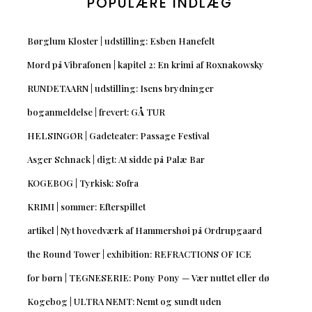
POPULÆRE INDLÆG
Børglum Kloster | udstilling: Esben Hanefelt
Mord på Vibrafonen | kapitel 2: En krimi af Roxnakowsky
RUNDETAARN | udstilling: Isens brydninger
boganmeldelse | frevert: GÅ TUR
HELSINGØR | Gadeteater: Passage Festival
Asger Schnack | digt: At sidde på Palæ Bar
KOGEBOG | Tyrkisk: Sofra
KRIMI | sommer: Efterspillet
artikel | Nyt hovedværk af Hammershøi på Ordrupgaard
the Round Tower | exhibition: REFRACTIONS OF ICE
for børn | TEGNESERIE: Pony Pony — Vær nuttet eller dø
Kogebog | ULTRA NEMT: Nemt og sundt uden