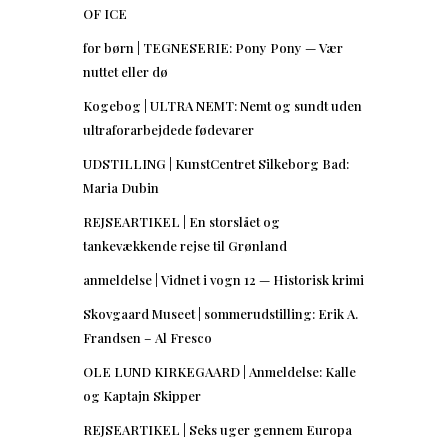
OF ICE
for børn | TEGNESERIE: Pony Pony — Vær
nuttet eller dø
Kogebog | ULTRA NEMT: Nemt og sundt uden
ultraforarbejdede fødevarer
UDSTILLING | KunstCentret Silkeborg Bad:
Maria Dubin
REJSEARTIKEL | En storslået og
tankevækkende rejse til Grønland
anmeldelse | Vidnet i vogn 12 — Historisk krimi
Skovgaard Museet | sommerudstilling: Erik A.
Frandsen – Al Fresco
OLE LUND KIRKEGAARD | Anmeldelse: Kalle
og Kaptajn Skipper
REJSEARTIKEL | Seks uger gennem Europa