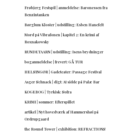
Frøbjerg Festspil | anmeldelse: Baronessen fra
Benzintanken
Børglum Kloster | udstilling: Esben Hanefelt
Mord på Vibrafonen | kapitel 2: En krimi af
Roxnakowsky
RUNDETAARN | udstilling: Isens brydninger
boganmeldelse | frevert: GÅ TUR
HELSINGØR | Gadeteater: Passage Festival
Asger Schnack | digt: At sidde på Palæ Bar
KOGEBOG | Tyrkisk: Sofra
KRIMI | sommer: Efterspillet
artikel | Nyt hovedværk af Hammershøi på
Ordrupgaard
the Round Tower | exhibition: REFRACTIONS