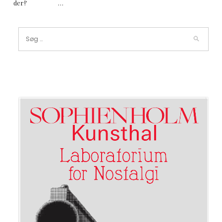
der!' …