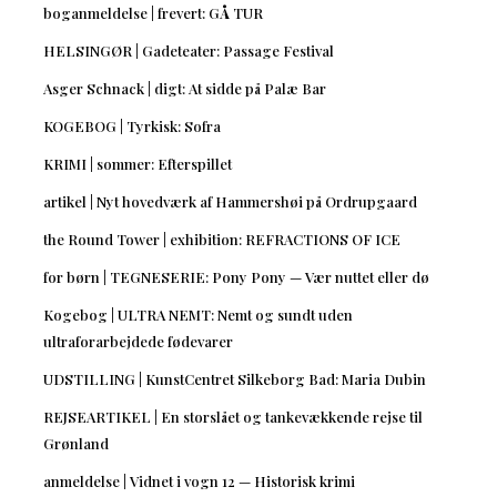
boganmeldelse | frevert: GÅ TUR
HELSINGØR | Gadeteater: Passage Festival
Asger Schnack | digt: At sidde på Palæ Bar
KOGEBOG | Tyrkisk: Sofra
KRIMI | sommer: Efterspillet
artikel | Nyt hovedværk af Hammershøi på Ordrupgaard
the Round Tower | exhibition: REFRACTIONS OF ICE
for børn | TEGNESERIE: Pony Pony — Vær nuttet eller dø
Kogebog | ULTRA NEMT: Nemt og sundt uden
ultraforarbejdede fødevarer
UDSTILLING | KunstCentret Silkeborg Bad: Maria Dubin
REJSEARTIKEL | En storslået og tankevækkende rejse til
Grønland
anmeldelse | Vidnet i vogn 12 — Historisk krimi