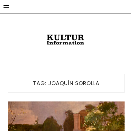
Skip
to
content
TAG:
JOAQUÍN SOROLLA