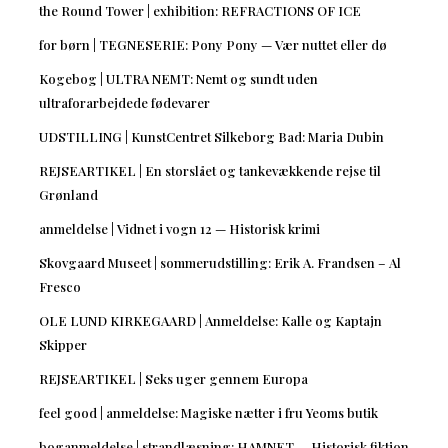
the Round Tower | exhibition: REFRACTIONS OF ICE
for børn | TEGNESERIE: Pony Pony — Vær nuttet eller dø
Kogebog | ULTRA NEMT: Nemt og sundt uden
ultraforarbejdede fødevarer
UDSTILLING | KunstCentret Silkeborg Bad: Maria Dubin
REJSEARTIKEL | En storslået og tankevækkende rejse til
Grønland
anmeldelse | Vidnet i vogn 12 — Historisk krimi
Skovgaard Museet | sommerudstilling: Erik A. Frandsen – Al
Fresco
OLE LUND KIRKEGAARD | Anmeldelse: Kalle og Kaptajn
Skipper
REJSEARTIKEL | Seks uger gennem Europa
feel good | anmeldelse: Magiske nætter i fru Yeoms butik
boganmeldelse | strandlæsning: HAMNET — Historisk fiktion