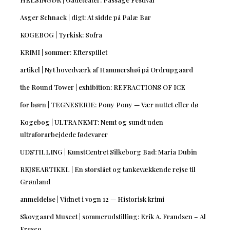
Asger Schnack | digt: At sidde på Palæ Bar
KOGEBOG | Tyrkisk: Sofra
KRIMI | sommer: Efterspillet
artikel | Nyt hovedværk af Hammershøi på Ordrupgaard
the Round Tower | exhibition: REFRACTIONS OF ICE
for børn | TEGNESERIE: Pony Pony — Vær nuttet eller dø
Kogebog | ULTRA NEMT: Nemt og sundt uden
ultraforarbejdede fødevarer
UDSTILLING | KunstCentret Silkeborg Bad: Maria Dubin
REJSEARTIKEL | En storslået og tankevækkende rejse til
Grønland
anmeldelse | Vidnet i vogn 12 — Historisk krimi
Skovgaard Museet | sommerudstilling: Erik A. Frandsen – Al
Fresco