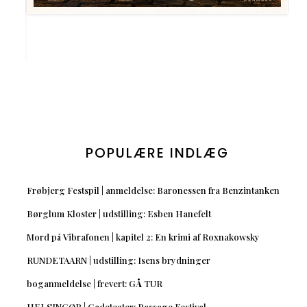
POPULÆRE INDLÆG
Frøbjerg Festspil | anmeldelse: Baronessen fra Benzintanken
Børglum Kloster | udstilling: Esben Hanefelt
Mord på Vibrafonen | kapitel 2: En krimi af Roxnakowsky
RUNDETAARN | udstilling: Isens brydninger
boganmeldelse | frevert: GÅ TUR
HELSINGØR | Gadeteater: Passage Festival