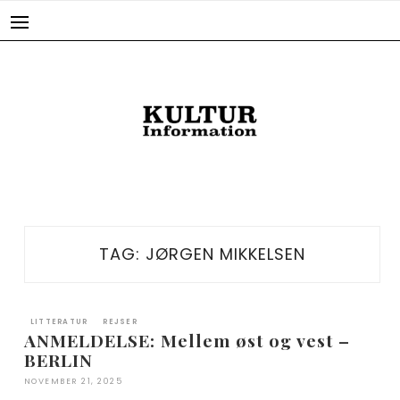
Skip
to
content
TAG:
JØRGEN MIKKELSEN
LITTERATUR
REJSER
ANMELDELSE: Mellem øst og vest –
BERLIN
NOVEMBER 21, 2025