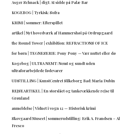
Asger Schnack | digt: At sidde på Palæ Bar
KOGEBOG | Tyrkisk: Sofra
KRIMI | sommer: Efterspillet
artikel | Nyt hovedværk af Hammershøi på Ordrupgaard
the Round Tower | exhibition: REFRACTIONS OF ICE
for børn | TEGNESERIE: Pony Pony — Vær nuttet eller dø
Kogebog | ULTRA NEMT: Nemt og sundt uden
ultraforarbejdede fødevarer
UDSTILLING | KunstCentret Silkeborg Bad: Maria Dubin
REJSEARTIKEL | En storslået og tankevækkende rejse til
Grønland
anmeldelse | Vidnet i vogn 12 — Historisk krimi
Skovgaard Museet | sommerudstilling: Erik A. Frandsen – Al
Fresco