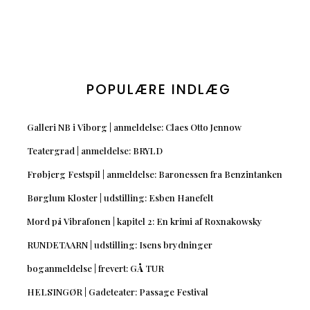
POPULÆRE INDLÆG
Galleri NB i Viborg | anmeldelse: Claes Otto Jennow
Teatergrad | anmeldelse: BRYLD
Frøbjerg Festspil | anmeldelse: Baronessen fra Benzintanken
Børglum Kloster | udstilling: Esben Hanefelt
Mord på Vibrafonen | kapitel 2: En krimi af Roxnakowsky
RUNDETAARN | udstilling: Isens brydninger
boganmeldelse | frevert: GÅ TUR
HELSINGØR | Gadeteater: Passage Festival