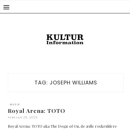
Skip
to
content
TAG:
JOSEPH WILLIAMS
MUSIK
Royal Arena: TOTO
FEBRUAR 25, 2025
Royal Arena: TOTO aka The Dogz of Oz, de ædle rockriddere