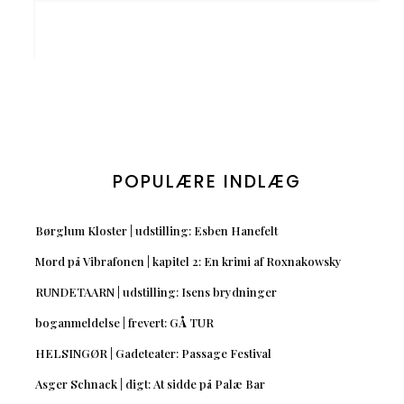
POPULÆRE INDLÆG
Børglum Kloster | udstilling: Esben Hanefelt
Mord på Vibrafonen | kapitel 2: En krimi af Roxnakowsky
RUNDETAARN | udstilling: Isens brydninger
boganmeldelse | frevert: GÅ TUR
HELSINGØR | Gadeteater: Passage Festival
Asger Schnack | digt: At sidde på Palæ Bar