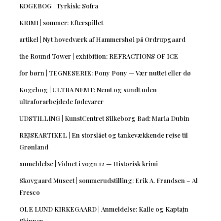
KOGEBOG | Tyrkisk: Sofra
KRIMI | sommer: Efterspillet
artikel | Nyt hovedværk af Hammershøi på Ordrupgaard
the Round Tower | exhibition: REFRACTIONS OF ICE
for børn | TEGNESERIE: Pony Pony — Vær nuttet eller dø
Kogebog | ULTRA NEMT: Nemt og sundt uden
ultraforarbejdede fødevarer
UDSTILLING | KunstCentret Silkeborg Bad: Maria Dubin
REJSEARTIKEL | En storslået og tankevækkende rejse til
Grønland
anmeldelse | Vidnet i vogn 12 — Historisk krimi
Skovgaard Museet | sommerudstilling: Erik A. Frandsen – Al
Fresco
OLE LUND KIRKEGAARD | Anmeldelse: Kalle og Kaptajn
Skipper