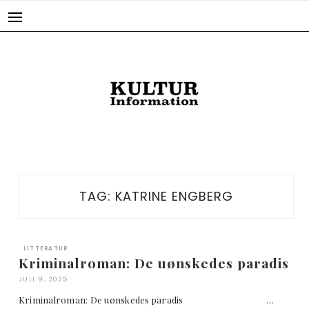
Skip
to
content
TAG:
KATRINE ENGBERG
LITTERATUR
Kriminalroman: De uønskedes paradis
JULI 9, 2025
Kriminalroman: De uønskedes paradis …