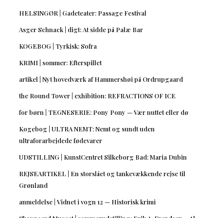
HELSINGØR | Gadeteater: Passage Festival
Asger Schnack | digt: At sidde på Palæ Bar
KOGEBOG | Tyrkisk: Sofra
KRIMI | sommer: Efterspillet
artikel | Nyt hovedværk af Hammershøi på Ordrupgaard
the Round Tower | exhibition: REFRACTIONS OF ICE
for børn | TEGNESERIE: Pony Pony — Vær nuttet eller dø
Kogebog | ULTRA NEMT: Nemt og sundt uden
ultraforarbejdede fødevarer
UDSTILLING | KunstCentret Silkeborg Bad: Maria Dubin
REJSEARTIKEL | En storslået og tankevækkende rejse til
Grønland
anmeldelse | Vidnet i vogn 12 — Historisk krimi