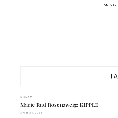
Skip
AKTUEL
to
content
T
KUNST
Marie Rud Rosenzweig: KIPPLE
APRIL 23, 2023