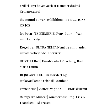
artikel | Nyt hovedværk af Hammershøi på
Ordrupgaard
the Round Tower | exhibition: REFRACTIONS
OF ICE
for børn | TEGNESERIE: Pony Pony — Vær
nuttet eller dø
Kogebog | ULTRA NEMT: Nemt og sundt uden
ultraforarbejdede fødevarer
UDSTILLING | KunstCentret Silkeborg Bad:
Maria Dubin
REJSEARTIKEL | En storslået og
tankevækkende rejse til Grønland
anmeldelse | Vidnet i vogn 12 — Historisk krimi
Skovgaard Museet | sommerudstilling: Erik A.
Frandsen – Al Fresco