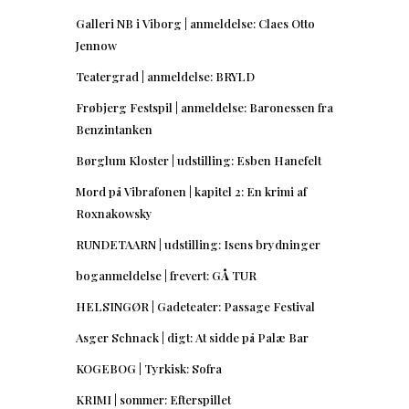
Galleri NB i Viborg | anmeldelse: Claes Otto
Jennow
Teatergrad | anmeldelse: BRYLD
Frøbjerg Festspil | anmeldelse: Baronessen fra
Benzintanken
Børglum Kloster | udstilling: Esben Hanefelt
Mord på Vibrafonen | kapitel 2: En krimi af
Roxnakowsky
RUNDETAARN | udstilling: Isens brydninger
boganmeldelse | frevert: GÅ TUR
HELSINGØR | Gadeteater: Passage Festival
Asger Schnack | digt: At sidde på Palæ Bar
KOGEBOG | Tyrkisk: Sofra
KRIMI | sommer: Efterspillet